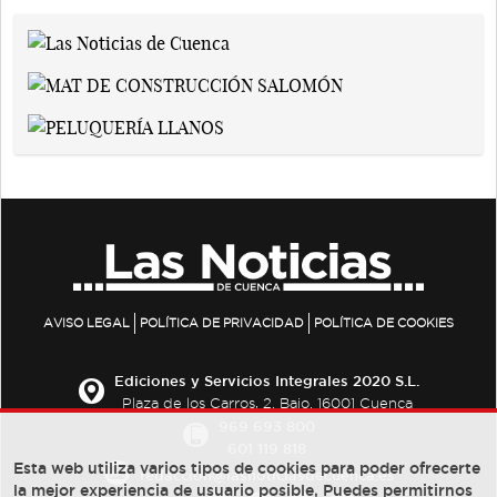
AVISO LEGAL
POLÍTICA DE PRIVACIDAD
POLÍTICA DE COOKIES
Ediciones y Servicios Integrales 2020 S.L.
Plaza de los Carros, 2. Bajo. 16001 Cuenca
969 693 800
601 119 818
Esta web utiliza varios tipos de cookies para poder ofrecerte
redaccion@lasnoticiasdecuenca.es
la mejor experiencia de usuario posible, Puedes permitirnos