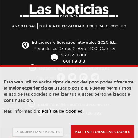
AVISO LEGAL
POLÍTICA DE PRIVACIDAD
POLÍTICA DE COOKIES
Ediciones y Servicios Integrales 2020 S.L.
Plaza de los Carros, 2. Bajo. 16001 Cuenca
969 693 800
601 119 818
redaccion@lasnoticiasdecuenca.es
Síguenos
Esta web utiliza varios tipos de cookies para poder ofrecerte
la mejor experiencia de usuario posible, Puedes permitirnos
el uso de las cookies o realizar tus ajustes personalizados a
PUBLICIDAD:
continuación.
publicidad@lasnoticiasdecuenca.es
Más información:
Política de Cookies
.
684 126 573
/
670 726 392
PERSONALIZAR AJUSTES
ACEPTAR TODAS LAS COOKIES
© Copyright 2013 -
2022
| Ediciones y Servicios Integrales 2020 S.L.