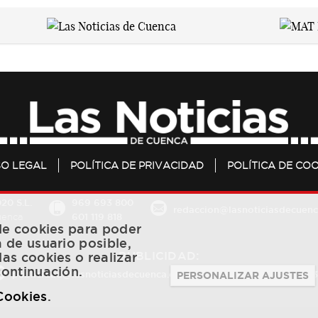
SO LEGAL
POLÍTICA DE PRIVACIDAD
POLÍTICA DE COO
20 S.L.
969 693 800
redaccion@lasnoticiasdecuenc
601 119 818
Cuenca
 de cookies para poder
a de usuario posible,
PUBLICIDAD:
las cookies o realizar
continuación.
publicidad@lasnoticiasdecuenca.es
684 126 573
/
670 726 
PERSONALIZAR AJUSTES
 Cookies
.