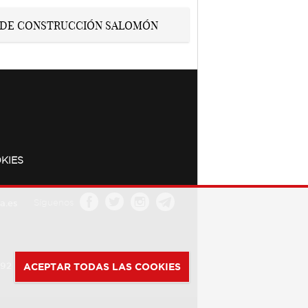
KIES
a.es
Síguenos
392
ACEPTAR TODAS LAS COOKIES