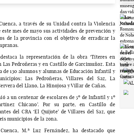
uenca, a través de su Unidad contra la Violencia
e este mes de mayo sus actividades de prevención y
os de la provincia con el objetivo de erradicar la
mpranas.
 destaca la representación de la obra ‘Títeres en
en Las Pedroñeras y en Castillo de Garcimuñoz. Esta
ca de 130 alumnos y alumnas de Educación Infantil y
nicipios: Las Pedroñeras, Villares del Saz, La
rvera del Llano, La Hinojosa y Villar de Cañas.
ió a un centenar de escolares de 5º de Infantil y 1º
rtínez Chicano’. Por su parte, en Castillo de
tes del CRA ‘El Quijote’ de Villares del Saz, que
is municipios de la zona.
 Cuenca, M.ª Luz Fernández, ha destacado que