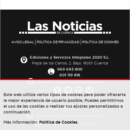
AVISO LEGAL
POLÍTICA DE PRIVACIDAD
POLÍTICA DE COOKIES
Ediciones y Servicios Integrales 2020 S.L.
Plaza de los Carros, 2. Bajo. 16001 Cuenca
969 693 800
601 119 818
redaccion@lasnoticiasdecuenca.es
Síguenos
Esta web utiliza varios tipos de cookies para poder ofrecerte
la mejor experiencia de usuario posible, Puedes permitirnos
el uso de las cookies o realizar tus ajustes personalizados a
PUBLICIDAD:
continuación.
publicidad@lasnoticiasdecuenca.es
Más información:
Política de Cookies
.
684 126 573
/
670 726 392