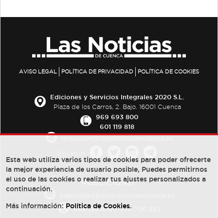
AVISO LEGAL
POLÍTICA DE PRIVACIDAD
POLÍTICA DE COOKIES
Ediciones y Servicios Integrales 2020 S.L.
Plaza de los Carros, 2. Bajo. 16001 Cuenca
969 693 800
601 119 818
redaccion@lasnoticiasdecuenca.es
Síguenos
Esta web utiliza varios tipos de cookies para poder ofrecerte
la mejor experiencia de usuario posible, Puedes permitirnos
el uso de las cookies o realizar tus ajustes personalizados a
PUBLICIDAD:
continuación.
publicidad@lasnoticiasdecuenca.es
Más información:
Política de Cookies
.
684 126 573
/
670 726 392