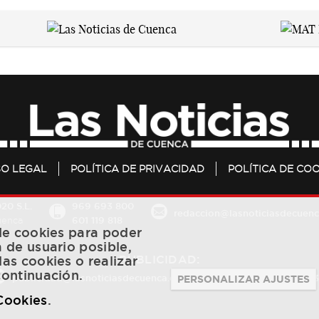
SO LEGAL
POLÍTICA DE PRIVACIDAD
POLÍTICA DE COO
20 S.L.
969 693 800
redaccion@lasnoticiasdecuenc
601 119 818
Cuenca
 de cookies para poder
a de usuario posible,
PUBLICIDAD:
las cookies o realizar
continuación.
publicidad@lasnoticiasdecuenca.es
684 126 573
/
670 726 
PERSONALIZAR AJUSTES
 Cookies
.