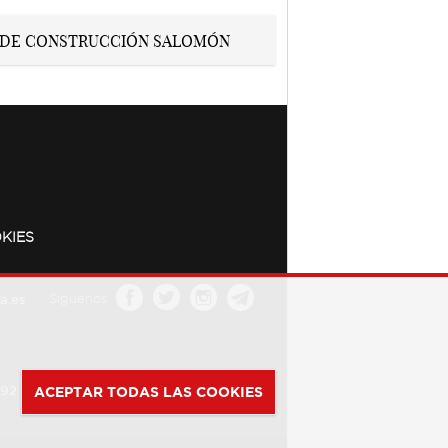
KIES
a.es
Síguenos
392
ACEPTAR TODAS LAS COOKIES