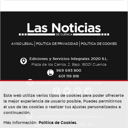
AVISO LEGAL
POLÍTICA DE PRIVACIDAD
POLÍTICA DE COOKIES
Ediciones y Servicios Integrales 2020 S.L.
Plaza de los Carros, 2. Bajo. 16001 Cuenca
969 693 800
601 119 818
redaccion@lasnoticiasdecuenca.es
Síguenos
Esta web utiliza varios tipos de cookies para poder ofrecerte
la mejor experiencia de usuario posible, Puedes permitirnos
el uso de las cookies o realizar tus ajustes personalizados a
PUBLICIDAD:
continuación.
publicidad@lasnoticiasdecuenca.es
Más información:
Política de Cookies
.
684 126 573
/
670 726 392