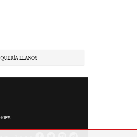
KIES
a.es
Síguenos