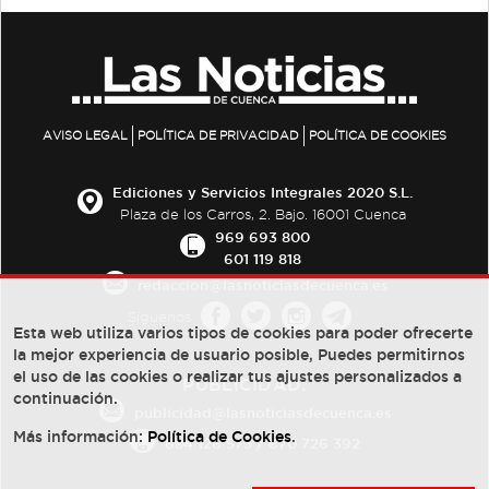
AVISO LEGAL
POLÍTICA DE PRIVACIDAD
POLÍTICA DE COOKIES
Ediciones y Servicios Integrales 2020 S.L.
Plaza de los Carros, 2. Bajo. 16001 Cuenca
969 693 800
601 119 818
redaccion@lasnoticiasdecuenca.es
Síguenos
Esta web utiliza varios tipos de cookies para poder ofrecerte
la mejor experiencia de usuario posible, Puedes permitirnos
el uso de las cookies o realizar tus ajustes personalizados a
PUBLICIDAD:
continuación.
publicidad@lasnoticiasdecuenca.es
Más información:
Política de Cookies
.
684 126 573
/
670 726 392