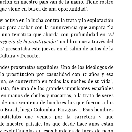
tución en nuestro país van de la mano. Tiene rostro
 que viene en busca de una oportunidad”.
uy activa en la lucha contra la trata y la explotación
voz para acabar con la connivencia que ampara “la
 una temática que aborda con profundidad en ‘
El
negocio de la prostitución’
, un libro que a través del
’ presentaba este jueves en el salón de actos de la
Cultura y Deporte.
randes proxenetas españoles. Uno de los ideólogos de
la prostitución por casualidad con 17 años y esa
na, se convertiría en todas las noches de su vida”,
onista, fue uno de los grandes impulsores españoles
, en manos de chulos y macarras, a la trata de seres
de una veintena de hombres los que fueron a los
ro Brasil, luego Colombia, Paraguay... Esos hombres
puticlubs que vemos por la carretera y que
e nuestro paisaje, los que desde hace años están
y explotándolas en esos burdeles de luces de neón