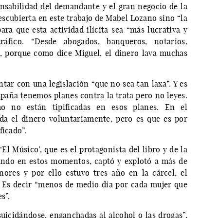
nsabilidad del demandante y el gran negocio de la
escubierta en este trabajo de Mabel Lozano sino “la
ra que esta actividad ilícita sea “más lucrativa y
áfico. “Desde abogados, banqueros, notarios,
s, porque como dice Miguel, el dinero lava muchas
tar con una legislación “que no sea tan laxa”. Y es
aña tenemos planes contra la trata pero no leyes.
mo no están tipificadas en esos planes. En el
da el dinero voluntariamente, pero es que es por
ficado”.
El Músico’, que es el protagonista del libro y de la
ando en estos momentos, captó y explotó a más de
ores y por ello estuvo tres año en la cárcel, el
 Es decir “menos de medio día por cada mujer que
s”.
icidándose, enganchadas al alcohol o las drogas”,