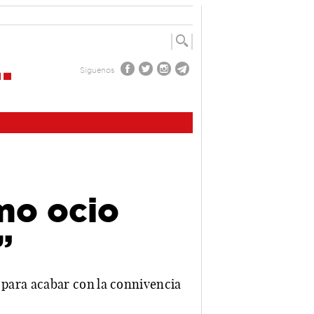
Síguenos
mo ocio
”
oz para acabar con la connivencia