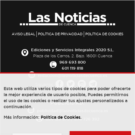
AVISO LEGAL
POLÍTICA DE PRIVACIDAD
POLÍTICA DE COOKIES
Ediciones y Servicios Integrales 2020 S.L.
Plaza de los Carros, 2. Bajo. 16001 Cuenca
969 693 800
601 119 818
redaccion@lasnoticiasdecuenca.es
Síguenos
Esta web utiliza varios tipos de cookies para poder ofrecerte
la mejor experiencia de usuario posible, Puedes permitirnos
el uso de las cookies o realizar tus ajustes personalizados a
PUBLICIDAD:
continuación.
publicidad@lasnoticiasdecuenca.es
Más información:
Política de Cookies
.
684 126 573
/
670 726 392