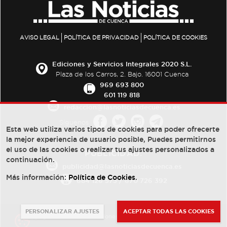
AVISO LEGAL
POLÍTICA DE PRIVACIDAD
POLÍTICA DE COOKIES
Ediciones y Servicios Integrales 2020 S.L.
Plaza de los Carros, 2. Bajo. 16001 Cuenca
969 693 800
601 119 818
redaccion@lasnoticiasdecuenca.es
Síguenos
Esta web utiliza varios tipos de cookies para poder ofrecerte
la mejor experiencia de usuario posible, Puedes permitirnos
el uso de las cookies o realizar tus ajustes personalizados a
PUBLICIDAD:
continuación.
publicidad@lasnoticiasdecuenca.es
Más información:
Política de Cookies
.
684 126 573
/
670 726 392
PERSONALIZAR AJUSTES
ACEPTAR TODAS LAS COOKIES
© Copyright 2013 -
2022
| Ediciones y Servicios Integrales 2020 S.L.