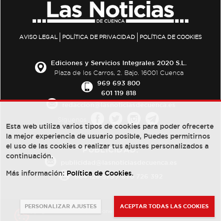
AVISO LEGAL
POLÍTICA DE PRIVACIDAD
POLÍTICA DE COOKIES
Ediciones y Servicios Integrales 2020 S.L.
Plaza de los Carros, 2. Bajo. 16001 Cuenca
969 693 800
601 119 818
redaccion@lasnoticiasdecuenca.es
Síguenos
Esta web utiliza varios tipos de cookies para poder ofrecerte
la mejor experiencia de usuario posible, Puedes permitirnos
el uso de las cookies o realizar tus ajustes personalizados a
PUBLICIDAD:
continuación.
publicidad@lasnoticiasdecuenca.es
Más información:
Política de Cookies
.
684 126 573
/
670 726 392
PERSONALIZAR AJUSTES
ACEPTAR TODAS LAS COOKIES
© Copyright 2013 -
2022
| Ediciones y Servicios Integrales 2020 S.L.