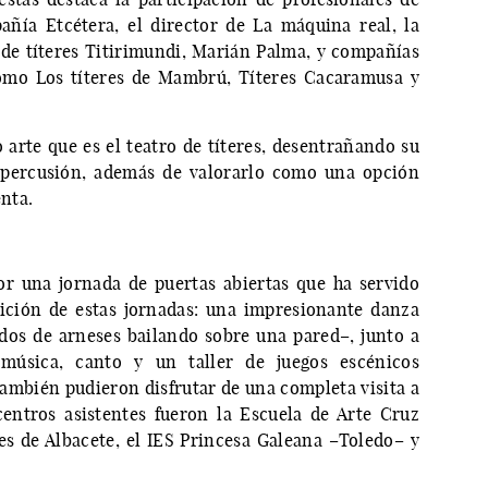
ñía Etcétera, el director de La máquina real, la
l de títeres Titirimundi, Marián Palma, y compañías
 como Los títeres de Mambrú, Títeres Cacaramusa y
 arte que es el teatro de títeres, desentrañando su
repercusión, además de valorarlo como una opción
enta.
or una jornada de puertas abiertas que ha servido
ción de estas jornadas: una impresionante danza
ados de arneses bailando sobre una pared–, junto a
, música, canto y un taller de juegos escénicos
también pudieron disfrutar de una completa visita a
centros asistentes fueron la Escuela de Arte Cruz
es de Albacete, el IES Princesa Galeana –Toledo– y