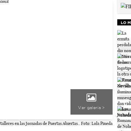
LO M
Ver galería >
 talleres en las Jornadas de Puertas Abiertas.. Foto: Lola Pineda