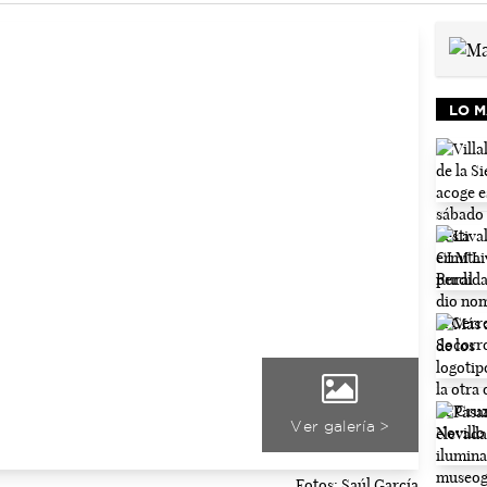
LO M
Ver galería >
Fotos: Saúl García