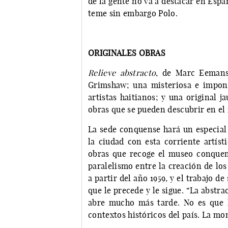
de la gente no va a destacar en Espa
teme sin embargo Polo.
ORIGINALES OBRAS
Relieve abstracto
, de Marc Eeman
Grimshaw; una misteriosa e impon
artistas haitianos; y una original 
obras que se pueden descubrir en el 
La sede conquense hará un especial 
la ciudad con esta corriente artíst
obras que recoge el museo conquens
paralelismo entre la creación de los
a partir del año 1959, y el trabajo 
que le precede y le sigue. “La abstr
abre mucho más tarde. No es que l
contextos históricos del país. La monar