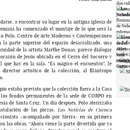
rse, a encontrar su lugar en la antigua iglesia de
semana ha comenzado el montaje de lo que será la
rto Polo. Centro de Arte Moderno y Contemporáneo
la parte superior del espacio desacralizado, una
rnidad de la artista Marthe Donas, parece dialogar
orazón de Jesús ubicada en el Cerro del Socorro y
l que hay en la sala. “Es mágico el encuentro”, le
 director artístico de la colección, al filántropo
o.
pio estaba previsto que la colección fuera a la Casa
án los fondos permanentes de la sede de CORPO en
esia de Santa Cruz. Un día después, Polo aterrizaba
nstalación de las piezas.
Las Noticias de Cuenca
eccionista -acompañado por Sierra- en su primera
con las obras. “Ahora viene la parte divertida que ya