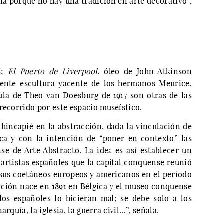
ña porque no hay una tradición en arte decorativo”,
s;
El Puerto de Liverpool
, óleo de John Atkinson
ente escultura yacente de los hermanos Meurice,
jaula de Theo van Doesburg de 1917 son otras de las
recorrido por este espacio museístico.
hincapié en la abstracción, dada la vinculación de
ica y con la intención de “poner en contexto” las
e de Arte Abstracto. La idea es así establecer un
 artistas españoles que la capital conquense reunió
de sus coetáneos europeos y americanos en el período
acción nace en 1891 en Bélgica y el museo conquense
os españoles lo hicieran mal; se debe solo a los
quía, la iglesia, la guerra civil...”, señala.