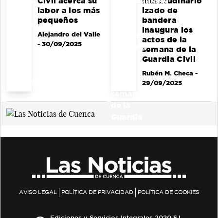
Civil acerca su
multitudinario
labor a los más
izado de
pequeños
bandera
inaugura los
Alejandro del Valle
actos de la
- 30/09/2025
semana de la
Guardia Civil
Rubén M. Checa
-
29/09/2025
AVISO LEGAL
POLÍTICA DE PRIVACIDAD
POLÍTICA DE COOKIES
Ediciones y Servicios Integrales 2020 S.L.