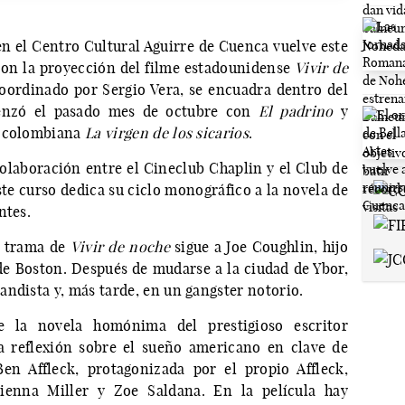
n el Centro Cultural Aguirre de Cuenca vuelve este
 con la proyección del filme estadounidense
Vivir de
 coordinado por Sergio Vera, se encuadra dentro del
omenzó el pasado mes de octubre con
El padrino
y
a colombiana
La virgen de los sicarios
.
 colaboración entre el Cineclub Chaplin y el Club de
ste curso dedica su ciclo monográfico a la novela de
ntes.
a trama de
Vivir de noche
sigue a Joe Coughlin, hijo
 de Boston. Después de mudarse a la ciudad de Ybor,
ndista y, más tarde, en un gangster notorio.
e la novela homónima del prestigioso escritor
 reflexión sobre el sueño americano en clave de
en Affleck, protagonizada por el propio Affleck,
ienna Miller y Zoe Saldana. En la película hay