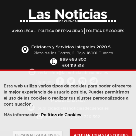
AVISO LEGAL
POLÍTICA DE PRIVACIDAD
POLÍTICA DE COOKIES
Ediciones y Servicios Integrales 2020 S.L.
Plaza de los Carros, 2. Bajo. 16001 Cuenca
969 693 800
601 119 818
redaccion@lasnoticiasdecuenca.es
Síguenos
Esta web utiliza varios tipos de cookies para poder ofrecerte
la mejor experiencia de usuario posible, Puedes permitirnos
el uso de las cookies o realizar tus ajustes personalizados a
PUBLICIDAD:
continuación.
publicidad@lasnoticiasdecuenca.es
Más información:
Política de Cookies
.
684 126 573
/
670 726 392
PERSONALIZAR AJUSTES
ACEPTAR TODAS LAS COOKIES