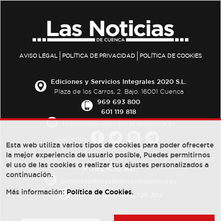
AVISO LEGAL
POLÍTICA DE PRIVACIDAD
POLÍTICA DE COOKIES
Ediciones y Servicios Integrales 2020 S.L.
Plaza de los Carros, 2. Bajo. 16001 Cuenca
969 693 800
601 119 818
redaccion@lasnoticiasdecuenca.es
Síguenos
Esta web utiliza varios tipos de cookies para poder ofrecerte
la mejor experiencia de usuario posible, Puedes permitirnos
el uso de las cookies o realizar tus ajustes personalizados a
PUBLICIDAD:
continuación.
publicidad@lasnoticiasdecuenca.es
Más información:
Política de Cookies
.
684 126 573
/
670 726 392