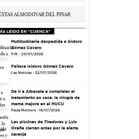
ÁS LEIDO EN "CUENCA"
Multitudinaria despedida a Isidoro
Gómez Cavero
P.M. - 23/07/2026
Fallece Isidoro Gómez Cavero
Las Noticias - 22/07/2026
De ir a Albacete a completar el
tratamiento en casa: la cirugía de
mama mejora en el HUCU
Paula Montero - 14/07/2026
Las piscinas de Tiradores y Luis
Ocaña cierran antes por la alerta
naranja