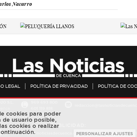
arlos Navarro
SO LEGAL
POLÍTICA DE PRIVACIDAD
POLÍTICA DE COO
20 S.L.
969 693 800
redaccion@lasnoticiasdecuenc
601 119 818
Cuenca
 de cookies para poder
a de usuario posible,
PUBLICIDAD:
las cookies o realizar
continuación.
publicidad@lasnoticiasdecuenca.es
684 126 573
/
670 726 
PERSONALIZAR AJUSTES