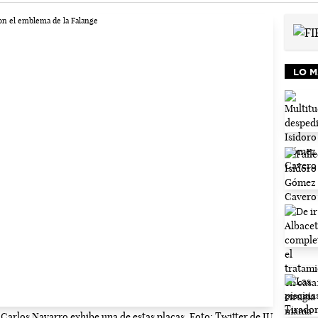
LO M
Carlos Navarro exhibe una de estas placas. Foto: Twitter de IU