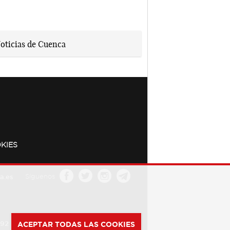
KIES
a.es
Síguenos
392
ACEPTAR TODAS LAS COOKIES