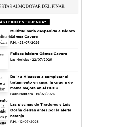
ÁS LEIDO EN "CUENCA"
Multitudinaria despedida a Isidoro
Gómez Cavero
P.M. - 23/07/2026
Fallece Isidoro Gómez Cavero
Las Noticias - 22/07/2026
De ir a Albacete a completar el
tratamiento en casa: la cirugía de
mama mejora en el HUCU
Paula Montero - 14/07/2026
Las piscinas de Tiradores y Luis
Ocaña cierran antes por la alerta
naranja
P.M. - 12/07/2026