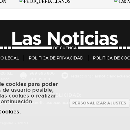
SO LEGAL
POLÍTICA DE PRIVACIDAD
POLÍTICA DE COO
20 S.L.
969 693 800
redaccion@lasnoticiasdecuenc
601 119 818
Cuenca
 de cookies para poder
a de usuario posible,
PUBLICIDAD:
las cookies o realizar
continuación.
publicidad@lasnoticiasdecuenca.es
684 126 573
/
670 726 
PERSONALIZAR AJUSTES
 Cookies
.
ntegrales 2020 S.L.