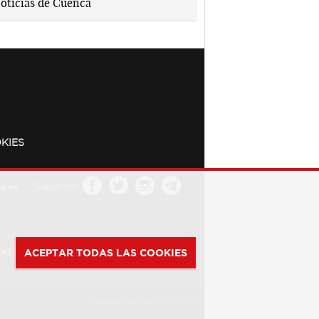
KIES
a.es
Síguenos
392
ACEPTAR TODAS LAS COOKIES
Powered by
Web Dinámica