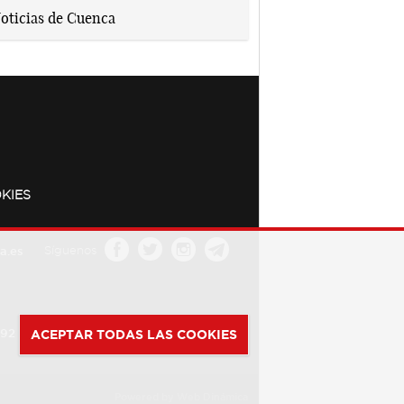
KIES
a.es
Síguenos
392
ACEPTAR TODAS LAS COOKIES
Powered by
Web Dinámica