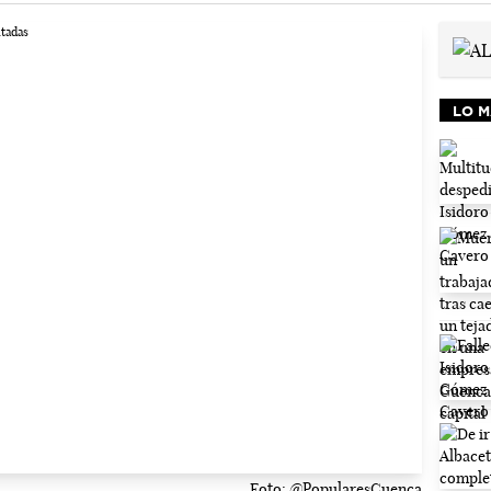
LO M
Foto: @PopularesCuenca