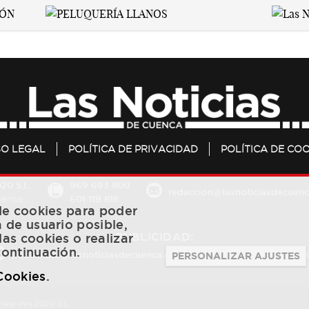
SO LEGAL
POLÍTICA DE PRIVACIDAD
POLÍTICA DE COO
20 S.L.
969 693 800
redaccion@lasnoticiasdecuenc
601 119 818
Cuenca
 de cookies para poder
a de usuario posible,
PUBLICIDAD:
las cookies o realizar
continuación.
publicidad@lasnoticiasdecuenca.es
684 126 573
/
670 726 
PERSONALIZAR AJUSTES
 Cookies
.
ntegrales 2020 S.L.