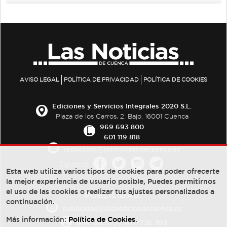
AVISO LEGAL
POLÍTICA DE PRIVACIDAD
POLÍTICA DE COOKIES
Ediciones y Servicios Integrales 2020 S.L.
Plaza de los Carros, 2. Bajo. 16001 Cuenca
969 693 800
601 119 818
redaccion@lasnoticiasdecuenca.es
Síguenos
Esta web utiliza varios tipos de cookies para poder ofrecerte
la mejor experiencia de usuario posible, Puedes permitirnos
el uso de las cookies o realizar tus ajustes personalizados a
PUBLICIDAD:
continuación.
publicidad@lasnoticiasdecuenca.es
Más información:
Política de Cookies
.
684 126 573
/
670 726 392