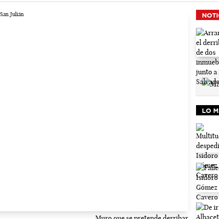
NOTI
LO M
Muro que se pretende derribar