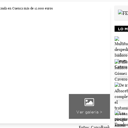
LO M
Ver galería >
Fotos: CaixaBank