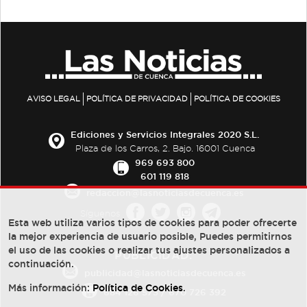
AVISO LEGAL
POLÍTICA DE PRIVACIDAD
POLÍTICA DE COOKIES
Ediciones y Servicios Integrales 2020 S.L.
Plaza de los Carros, 2. Bajo. 16001 Cuenca
969 693 800
601 119 818
redaccion@lasnoticiasdecuenca.es
Síguenos
Esta web utiliza varios tipos de cookies para poder ofrecerte
la mejor experiencia de usuario posible, Puedes permitirnos
el uso de las cookies o realizar tus ajustes personalizados a
PUBLICIDAD:
continuación.
publicidad@lasnoticiasdecuenca.es
Más información:
Política de Cookies
.
684 126 573
/
670 726 392