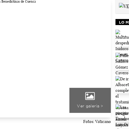
LO M
Ver galería >
Fotos: Vaticano