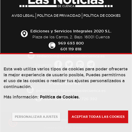
AVISO LEGAL
POLÍTICA DE PRIVACIDAD
POLÍTICA DE COOKIES
Ediciones y Servicios Integrales 2020 S.L.
Plaza de los Carros, 2. Bajo. 16001 Cuenca
969 693 800
601 119 818
redaccion@lasnoticiasdecuenca.es
Síguenos
Esta web utiliza varios tipos de cookies para poder ofrecerte
la mejor experiencia de usuario posible, Puedes permitirnos
el uso de las cookies o realizar tus ajustes personalizados a
PUBLICIDAD:
continuación.
publicidad@lasnoticiasdecuenca.es
Más información:
Política de Cookies
.
684 126 573
/
670 726 392
PERSONALIZAR AJUSTES
ACEPTAR TODAS LAS COOKIES
© Copyright 2013 -
2022
| Ediciones y Servicios Integrales 2020 S.L.
Powered by
Web Dinámica