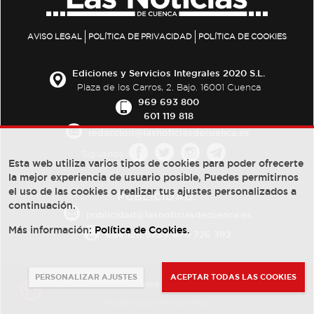
AVISO LEGAL
POLÍTICA DE PRIVACIDAD
POLÍTICA DE COOKIES
Ediciones y Servicios Integrales 2020 S.L.
Plaza de los Carros, 2. Bajo. 16001 Cuenca
969 693 800
601 119 818
redaccion@lasnoticiasdecuenca.es
Síguenos
Esta web utiliza varios tipos de cookies para poder ofrecerte
la mejor experiencia de usuario posible, Puedes permitirnos
el uso de las cookies o realizar tus ajustes personalizados a
PUBLICIDAD:
continuación.
publicidad@lasnoticiasdecuenca.es
Más información:
Política de Cookies
.
684 126 573
/
670 726 392
PERSONALIZAR AJUSTES
ACEPTAR TODAS LAS COOKIES
© Copyright 2013 -
2022
| Ediciones y Servicios Integrales 2020 S.L.
Powered by
Web Dinámica