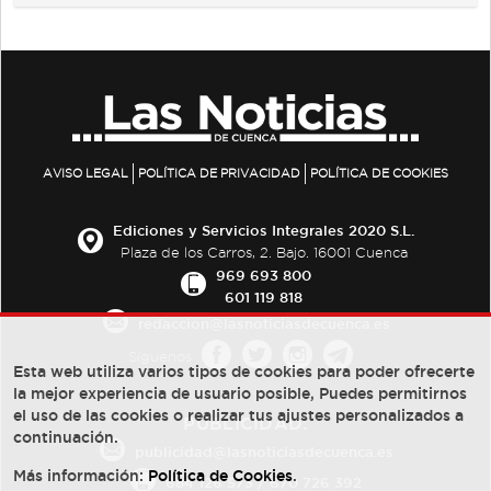
AVISO LEGAL
POLÍTICA DE PRIVACIDAD
POLÍTICA DE COOKIES
Ediciones y Servicios Integrales 2020 S.L.
Plaza de los Carros, 2. Bajo. 16001 Cuenca
969 693 800
601 119 818
redaccion@lasnoticiasdecuenca.es
Síguenos
Esta web utiliza varios tipos de cookies para poder ofrecerte
la mejor experiencia de usuario posible, Puedes permitirnos
el uso de las cookies o realizar tus ajustes personalizados a
PUBLICIDAD:
continuación.
publicidad@lasnoticiasdecuenca.es
Más información:
Política de Cookies
.
684 126 573
/
670 726 392