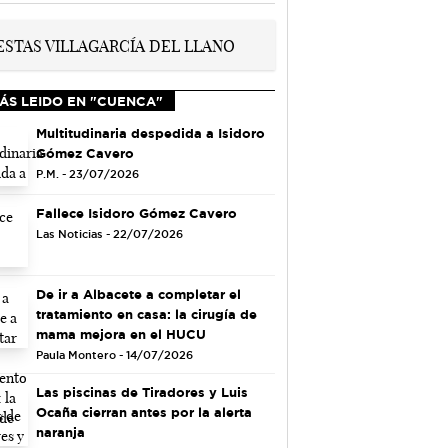
ÁS LEIDO EN "CUENCA"
Multitudinaria despedida a Isidoro
Gómez Cavero
P.M. - 23/07/2026
Fallece Isidoro Gómez Cavero
Las Noticias - 22/07/2026
De ir a Albacete a completar el
tratamiento en casa: la cirugía de
mama mejora en el HUCU
Paula Montero - 14/07/2026
Las piscinas de Tiradores y Luis
Ocaña cierran antes por la alerta
naranja