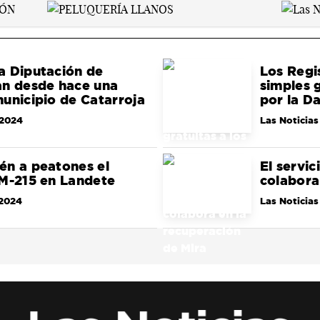
a Diputación de
Los Regi
an desde hace una
simples 
unicipio de Catarroja
por la D
/2024
Las Noticias
én a peatones el
El servi
CM-215 en Landete
colabora
/2024
Las Noticias