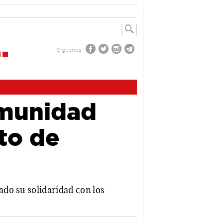
Síguenos
omunidad
to de
do su solidaridad con los