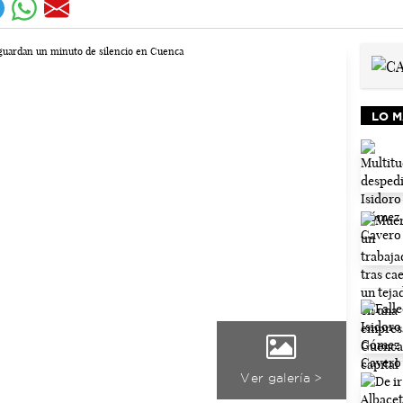
LO M
Ver galería >