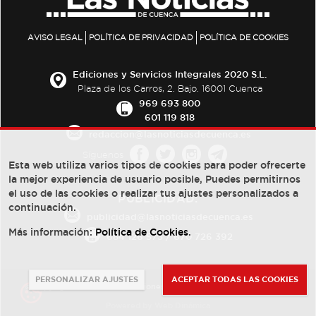
AVISO LEGAL
POLÍTICA DE PRIVACIDAD
POLÍTICA DE COOKIES
Ediciones y Servicios Integrales 2020 S.L.
Plaza de los Carros, 2. Bajo. 16001 Cuenca
969 693 800
601 119 818
redaccion@lasnoticiasdecuenca.es
Síguenos
Esta web utiliza varios tipos de cookies para poder ofrecerte
la mejor experiencia de usuario posible, Puedes permitirnos
el uso de las cookies o realizar tus ajustes personalizados a
PUBLICIDAD:
continuación.
publicidad@lasnoticiasdecuenca.es
Más información:
Política de Cookies
.
684 126 573
/
670 726 392
PERSONALIZAR AJUSTES
ACEPTAR TODAS LAS COOKIES
© Copyright 2013 -
2022
| Ediciones y Servicios Integrales 2020 S.L.
Powered by
Web Dinámica