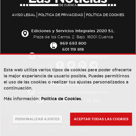
AVISO LEGAL
POLÍTICA DE PRIVACIDAD
POLÍTICA DE COOKIES
Ediciones y Servicios Integrales 2020 S.L.
Plaza de los Carros, 2. Bajo. 16001 Cuenca
969 693 800
601 119 818
redaccion@lasnoticiasdecuenca.es
Síguenos
Esta web utiliza varios tipos de cookies para poder ofrecerte
la mejor experiencia de usuario posible, Puedes permitirnos
el uso de las cookies o realizar tus ajustes personalizados a
PUBLICIDAD:
continuación.
publicidad@lasnoticiasdecuenca.es
Más información:
Política de Cookies
.
684 126 573
/
670 726 392
PERSONALIZAR AJUSTES
ACEPTAR TODAS LAS COOKIES
© Copyright 2013 -
2022
| Ediciones y Servicios Integrales 2020 S.L.
Powered by
Web Dinámica