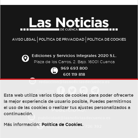
AVISO LEGAL
POLÍTICA DE PRIVACIDAD
POLÍTICA DE COOKIES
Ediciones y Servicios Integrales 2020 S.L.
Plaza de los Carros, 2. Bajo. 16001 Cuenca
969 693 800
601 119 818
redaccion@lasnoticiasdecuenca.es
Síguenos
Esta web utiliza varios tipos de cookies para poder ofrecerte
la mejor experiencia de usuario posible, Puedes permitirnos
el uso de las cookies o realizar tus ajustes personalizados a
PUBLICIDAD:
continuación.
publicidad@lasnoticiasdecuenca.es
Más información:
Política de Cookies
.
684 126 573
/
670 726 392