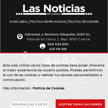
AVISO LEGAL
POLÍTICA DE PRIVACIDAD
POLÍTICA DE COOKIES
Ediciones y Servicios Integrales 2020 S.L.
Plaza de los Carros, 2. Bajo. 16001 Cuenca
969 693 800
601 119 818
redaccion@lasnoticiasdecuenca.es
Síguenos
Esta web utiliza varios tipos de cookies para poder ofrecerte
la mejor experiencia de usuario posible, Puedes permitirnos
el uso de las cookies o realizar tus ajustes personalizados a
PUBLICIDAD:
continuación.
publicidad@lasnoticiasdecuenca.es
Más información:
Política de Cookies
.
684 126 573
/
670 726 392
PERSONALIZAR AJUSTES
ACEPTAR TODAS LAS COOKIES
© Copyright 2013 -
2022
| Ediciones y Servicios Integrales 2020 S.L.