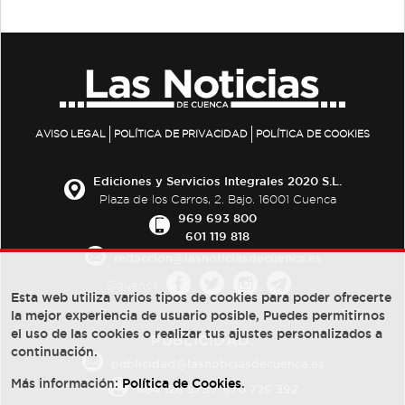
AVISO LEGAL
POLÍTICA DE PRIVACIDAD
POLÍTICA DE COOKIES
Ediciones y Servicios Integrales 2020 S.L.
Plaza de los Carros, 2. Bajo. 16001 Cuenca
969 693 800
601 119 818
redaccion@lasnoticiasdecuenca.es
Síguenos
Esta web utiliza varios tipos de cookies para poder ofrecerte
la mejor experiencia de usuario posible, Puedes permitirnos
el uso de las cookies o realizar tus ajustes personalizados a
PUBLICIDAD:
continuación.
publicidad@lasnoticiasdecuenca.es
Más información:
Política de Cookies
.
684 126 573
/
670 726 392