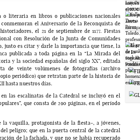
 o literaria en libros o publicaciones nacionales
e conmemoran el Aniversario de la Reconquista de
istoriadores, el 21 de septiembre de 1177. Fiestas
gional con Resolución de la Junta de Comunidades
 justo es citar y darle la importancia que tiene, la
enca publicada a toda página en la “La Mirada del
oria y la sociedad españolas del siglo XX”, editada
ta de veinte volúmenes de fotografías (archivo
ropio periódico) que retratan parte de la historia de
II hasta nuestros días.
 en las escalinatas de la Catedral se incluyó en el
opulares”, que consta de 290 páginas, en el período
la vaquilla, protagonista de la fiesta–, a jóvenes,
el peligro; que en la puerta central de la catedral
ración de la fachada, y que no se había recuperado