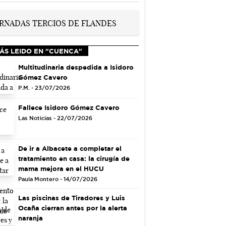
ÁS LEIDO EN "CUENCA"
Multitudinaria despedida a Isidoro
Gómez Cavero
P.M. - 23/07/2026
Fallece Isidoro Gómez Cavero
Las Noticias - 22/07/2026
De ir a Albacete a completar el
tratamiento en casa: la cirugía de
mama mejora en el HUCU
Paula Montero - 14/07/2026
Las piscinas de Tiradores y Luis
Ocaña cierran antes por la alerta
naranja