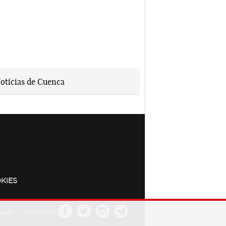
KIES
a.es
Síguenos