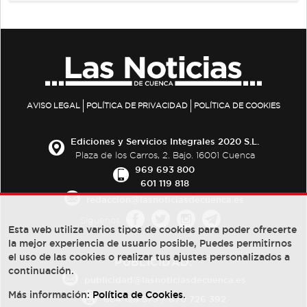
AVISO LEGAL
POLÍTICA DE PRIVACIDAD
POLÍTICA DE COOKIES
Ediciones y Servicios Integrales 2020 S.L.
Plaza de los Carros, 2. Bajo. 16001 Cuenca
969 693 800
601 119 818
redaccion@lasnoticiasdecuenca.es
Síguenos
Esta web utiliza varios tipos de cookies para poder ofrecerte
la mejor experiencia de usuario posible, Puedes permitirnos
el uso de las cookies o realizar tus ajustes personalizados a
PUBLICIDAD:
continuación.
publicidad@lasnoticiasdecuenca.es
Más información:
Política de Cookies
.
684 126 573
/
670 726 392