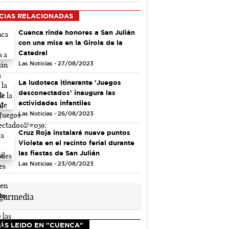
CIAS RELACIONADAS
Cuenca rinde honores a San Julián
con una misa en la Girola de la
Catedral
Las Noticias - 27/08/2023
La ludoteca itinerante 'Juegos
desconectados' inaugura las
actividades infantiles
Las Noticias - 26/08/2023
Cruz Roja instalará nueve puntos
Violeta en el recinto ferial durante
las fiestas de San Julián
Las Noticias - 23/08/2023
ÁS LEIDO EN "CUENCA"