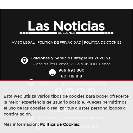
AVISO LEGAL
POLÍTICA DE PRIVACIDAD
POLÍTICA DE COOKIES
Ediciones y Servicios Integrales 2020 S.L.
Plaza de los Carros, 2. Bajo. 16001 Cuenca
969 693 800
601 119 818
redaccion@lasnoticiasdecuenca.es
Síguenos
Esta web utiliza varios tipos de cookies para poder ofrecerte
la mejor experiencia de usuario posible, Puedes permitirnos
el uso de las cookies o realizar tus ajustes personalizados a
PUBLICIDAD:
continuación.
publicidad@lasnoticiasdecuenca.es
Más información:
Política de Cookies
.
684 126 573
/
670 726 392