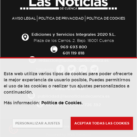
AVISO LEGAL
POLÍTICA DE PRIVACIDAD
POLÍTICA DE COOKIES
Ediciones y Servicios Integrales 2020 S.L.
Plaza de los Carros, 2. Bajo. 16001 Cuenca
969 693 800
601 119 818
redaccion@lasnoticiasdecuenca.es
Síguenos
Esta web utiliza varios tipos de cookies para poder ofrecerte
la mejor experiencia de usuario posible, Puedes permitirnos
el uso de las cookies o realizar tus ajustes personalizados a
PUBLICIDAD:
continuación.
publicidad@lasnoticiasdecuenca.es
Más información:
Política de Cookies
.
684 126 573
/
670 726 392
PERSONALIZAR AJUSTES
ACEPTAR TODAS LAS COOKIES
© Copyright 2013 -
2022
| Ediciones y Servicios Integrales 2020 S.L.
Powered by
Web Dinámica