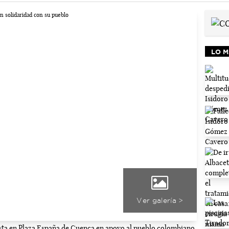
LO M
Ver galería >
ta en Plaza España de Cuenca en apoyo al pueblo colombiano.