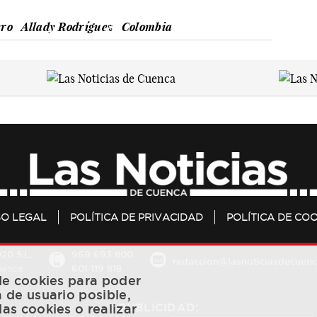
ero
Allady Rodríguez
Colombia
SO LEGAL
POLÍTICA DE PRIVACIDAD
POLÍTICA DE COO
20 S.L.
969 693 800
redaccion@lasnoticiasdecuenc
601 119 818
Cuenca
 de cookies para poder
a de usuario posible,
PUBLICIDAD:
las cookies o realizar