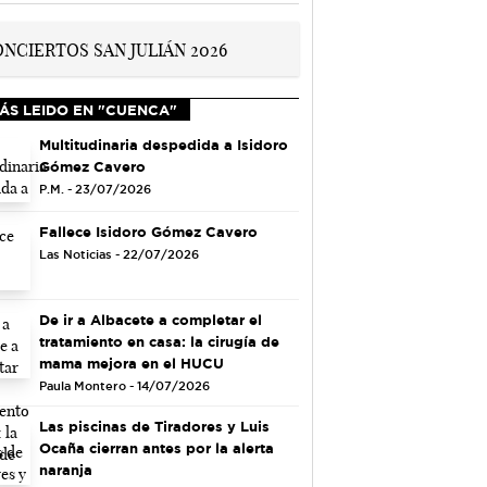
ÁS LEIDO EN "CUENCA"
Multitudinaria despedida a Isidoro
Gómez Cavero
P.M. - 23/07/2026
Fallece Isidoro Gómez Cavero
Las Noticias - 22/07/2026
De ir a Albacete a completar el
tratamiento en casa: la cirugía de
mama mejora en el HUCU
Paula Montero - 14/07/2026
Las piscinas de Tiradores y Luis
Ocaña cierran antes por la alerta
naranja