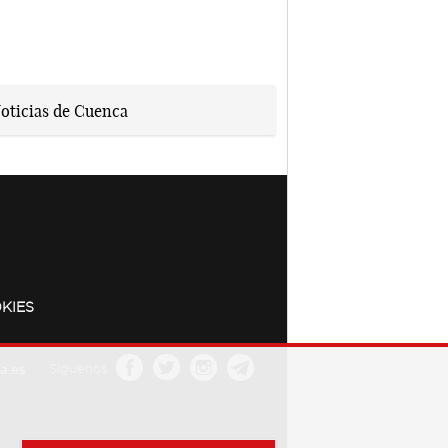
KIES
a.es
Síguenos