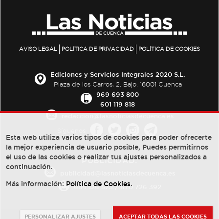
AVISO LEGAL
POLÍTICA DE PRIVACIDAD
POLÍTICA DE COOKIES
Ediciones y Servicios Integrales 2020 S.L.
Plaza de los Carros, 2. Bajo. 16001 Cuenca
969 693 800
601 119 818
redaccion@lasnoticiasdecuenca.es
Síguenos
Esta web utiliza varios tipos de cookies para poder ofrecerte
la mejor experiencia de usuario posible, Puedes permitirnos
el uso de las cookies o realizar tus ajustes personalizados a
PUBLICIDAD:
continuación.
publicidad@lasnoticiasdecuenca.es
Más información:
Política de Cookies
.
684 126 573
/
670 726 392
PERSONALIZAR AJUSTES
ACEPTAR TODAS LAS COOKIES