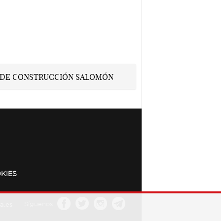
KIES
a.es
Síguenos