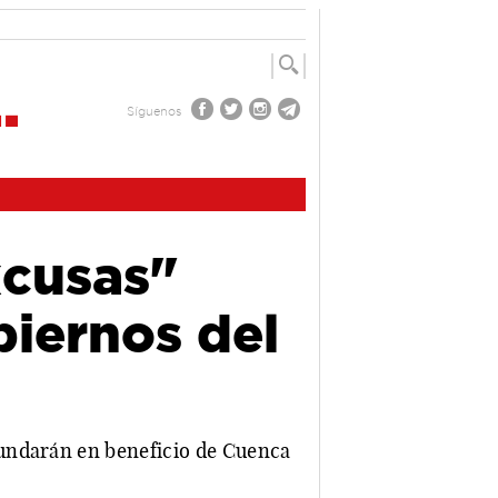
Síguenos
xcusas"
biernos del
dundarán en beneficio de Cuenca