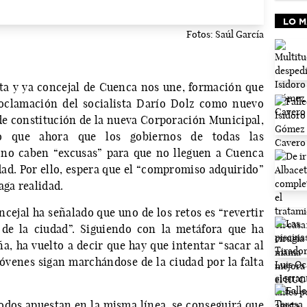
LO M
Fotos: Saúl García
ta y ya concejal de Cuenca nos une, formación que
roclamación del socialista Darío Dolz como nuevo
de constitución de la nueva Corporación Municipal,
o que ahora que los gobiernos de todas las
 no caben “excusas” para que no lleguen a Cuenca
dad. Por ello, espera que el “compromiso adquirido”
aga realidad.
ncejal ha señalado que uno de los retos es “revertir
 de la ciudad”. Siguiendo con la metáfora que ha
a, ha vuelto a decir que hay que intentar “sacar al
jóvenes sigan marchándose de la ciudad por la falta
dos apuestan en la misma línea, se conseguirá que