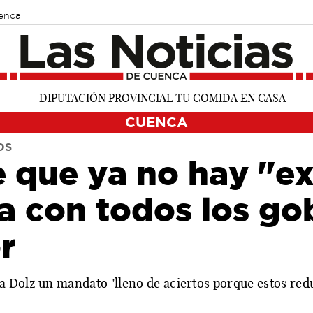
uenca
CUENCA
OS
e que ya no hay "e
 con todos los go
r
a Dolz un mandato "lleno de aciertos porque estos re