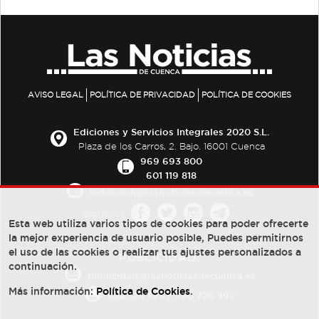
AVISO LEGAL
POLÍTICA DE PRIVACIDAD
POLÍTICA DE COOKIES
Ediciones y Servicios Integrales 2020 S.L.
Plaza de los Carros, 2. Bajo. 16001 Cuenca
969 693 800
601 119 818
redaccion@lasnoticiasdecuenca.es
Síguenos
Esta web utiliza varios tipos de cookies para poder ofrecerte
la mejor experiencia de usuario posible, Puedes permitirnos
el uso de las cookies o realizar tus ajustes personalizados a
PUBLICIDAD:
continuación.
publicidad@lasnoticiasdecuenca.es
Más información:
Política de Cookies
.
684 126 573
/
670 726 392