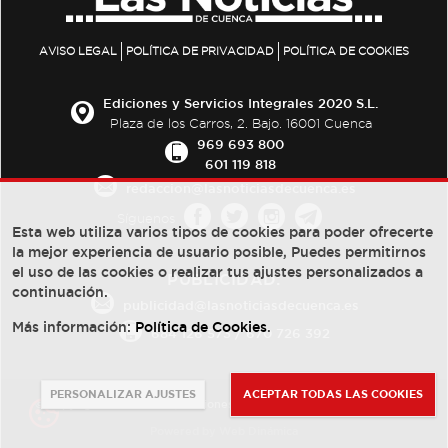
AVISO LEGAL
POLÍTICA DE PRIVACIDAD
POLÍTICA DE COOKIES
Ediciones y Servicios Integrales 2020 S.L.
Plaza de los Carros, 2. Bajo. 16001 Cuenca
969 693 800
601 119 818
redaccion@lasnoticiasdecuenca.es
Síguenos
Esta web utiliza varios tipos de cookies para poder ofrecerte
la mejor experiencia de usuario posible, Puedes permitirnos
el uso de las cookies o realizar tus ajustes personalizados a
PUBLICIDAD:
continuación.
publicidad@lasnoticiasdecuenca.es
Más información:
Política de Cookies
.
684 126 573
/
670 726 392
PERSONALIZAR AJUSTES
ACEPTAR TODAS LAS COOKIES
© Copyright 2013 -
2022
| Ediciones y Servicios Integrales 2020 S.L.
Powered by
Web Dinámica