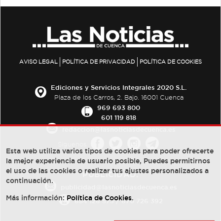
AVISO LEGAL
POLÍTICA DE PRIVACIDAD
POLÍTICA DE COOKIES
Ediciones y Servicios Integrales 2020 S.L.
Plaza de los Carros, 2. Bajo. 16001 Cuenca
969 693 800
601 119 818
redaccion@lasnoticiasdecuenca.es
Síguenos
Esta web utiliza varios tipos de cookies para poder ofrecerte
la mejor experiencia de usuario posible, Puedes permitirnos
el uso de las cookies o realizar tus ajustes personalizados a
PUBLICIDAD:
continuación.
publicidad@lasnoticiasdecuenca.es
Más información:
Política de Cookies
.
684 126 573
/
670 726 392