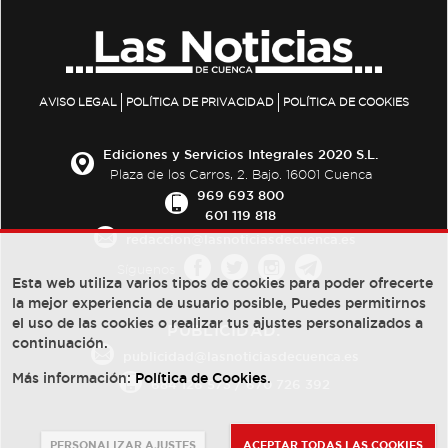
AVISO LEGAL
POLÍTICA DE PRIVACIDAD
POLÍTICA DE COOKIES
Ediciones y Servicios Integrales 2020 S.L.
Plaza de los Carros, 2. Bajo. 16001 Cuenca
969 693 800
601 119 818
redaccion@lasnoticiasdecuenca.es
Síguenos
Esta web utiliza varios tipos de cookies para poder ofrecerte
la mejor experiencia de usuario posible, Puedes permitirnos
el uso de las cookies o realizar tus ajustes personalizados a
PUBLICIDAD:
continuación.
publicidad@lasnoticiasdecuenca.es
Más información:
Política de Cookies
.
684 126 573
/
670 726 392
PERSONALIZAR AJUSTES
ACEPTAR TODAS LAS COOKIES