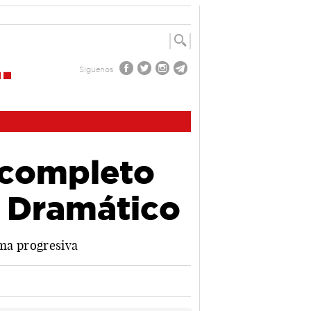
Síguenos
 completo
e Dramático
rma progresiva