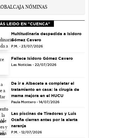
ÁS LEIDO EN "CUENCA"
Multitudinaria despedida a Isidoro
Gómez Cavero
P.M. - 23/07/2026
Fallece Isidoro Gómez Cavero
Las Noticias - 22/07/2026
De ir a Albacete a completar el
tratamiento en casa: la cirugía de
mama mejora en el HUCU
Paula Montero - 14/07/2026
Las piscinas de Tiradores y Luis
Ocaña cierran antes por la alerta
naranja
P.M. - 12/07/2026