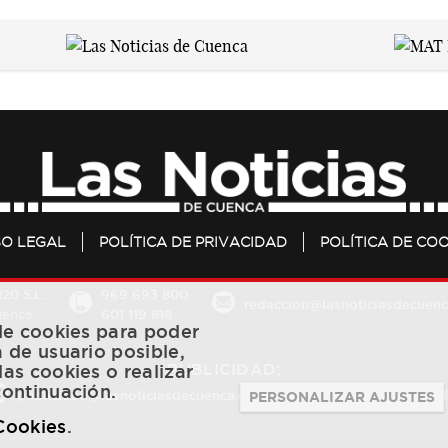
SO LEGAL
POLÍTICA DE PRIVACIDAD
POLÍTICA DE COO
20 S.L.
969 693 800
redaccion@lasnoticiasdecuenc
601 119 818
Cuenca
 de cookies para poder
a de usuario posible,
PUBLICIDAD:
las cookies o realizar
continuación.
publicidad@lasnoticiasdecuenca.es
684 126 573
/
670 726 
PERSONALIZAR AJUSTES
 Cookies
.