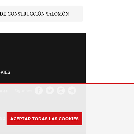
KIES
a.es
Síguenos
392
ACEPTAR TODAS LAS COOKIES